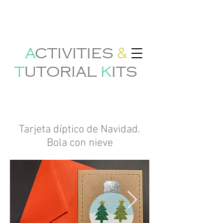
&
A
CTIVITIES
T
U
TORIAL
K
ITS
Tarjeta díptico de Navidad.
Bola con nieve