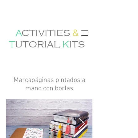
&
A
CTIVITIES
T
U
TORIAL
K
ITS
Marcapáginas pintados a
mano con borlas